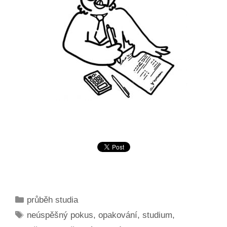
Rubriky
průběh studia
Štítky
neúspěšný pokus
,
opakování
,
studium
,