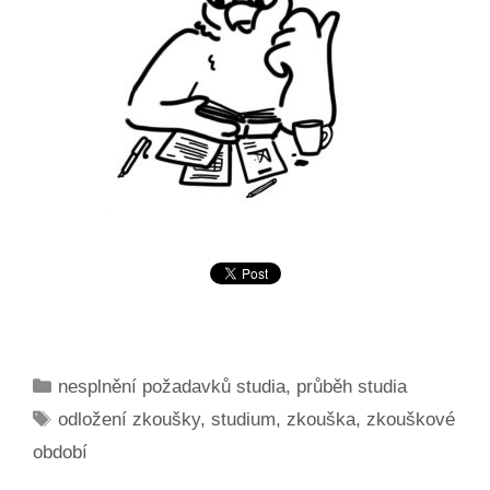
Rubriky
nesplnění požadavků studia
,
průběh studia
Štítky
odložení zkoušky
,
studium
,
zkouška
,
zkouškové
období