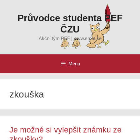
Přeskočit
na
Průvodce studenta PEF
obsah
ČZU
Akční tým PEF | www.smat.se
Menu
zkouška
Je možné si vylepšit známku ze
zkoušky?