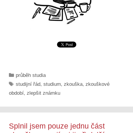
Rubriky
průběh studia
Štítky
studijní řád
,
studium
,
zkouška
,
zkouškové
období
,
zlepšit známku
Splnil jsem pouze jednu část