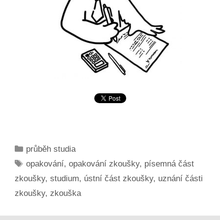
Rubriky
průběh studia
Štítky
opakování
,
opakování zkoušky
,
písemná část
zkoušky
,
studium
,
ústní část zkoušky
,
uznání části
zkoušky
,
zkouška