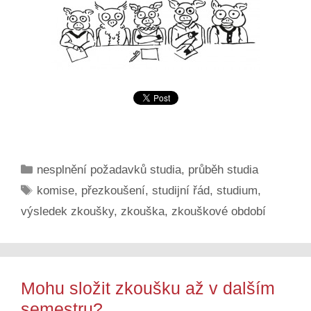
Rubriky
nesplnění požadavků studia
,
průběh studia
Štítky
komise
,
přezkoušení
,
studijní řád
,
studium
,
výsledek zkoušky
,
zkouška
,
zkouškové období
Mohu složit zkoušku až v dalším
semestru?