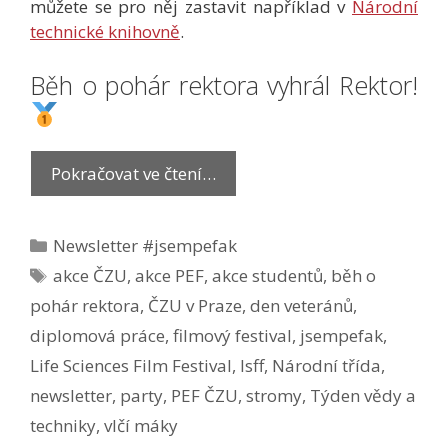
můžete se pro něj zastavit například v
Národní
technické knihovně
.
Běh o pohár rektora vyhrál Rektor!
Pokračovat ve čtení…
Rubriky
Newsletter #jsempefak
Štítky
akce ČZU
,
akce PEF
,
akce studentů
,
běh o
pohár rektora
,
ČZU v Praze
,
den veteránů
,
diplomová práce
,
filmový festival
,
jsempefak
,
Life Sciences Film Festival
,
lsff
,
Národní třída
,
newsletter
,
party
,
PEF ČZU
,
stromy
,
Týden vědy a
techniky
,
vlčí máky