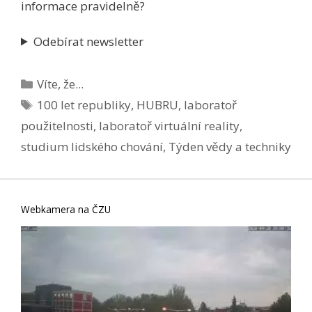
informace pravidelně?
Odebírat newsletter
Rubriky
Víte, že...
Štítky
100 let republiky
,
HUBRU
,
laboratoř
použitelnosti
,
laboratoř virtuální reality
,
studium lidského chování
,
Týden vědy a techniky
Webkamera na ČZU