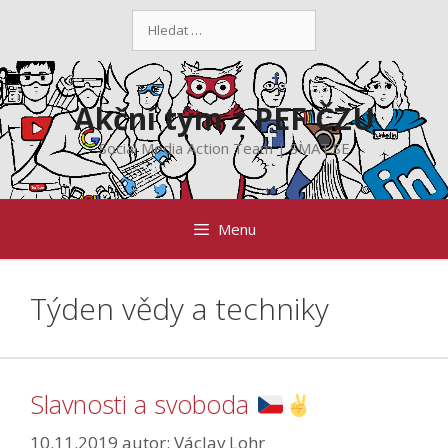
Přeskočit
Hledat:
na
obsah
Akční tým z PEF ČZU
Social Media Action Team | SMAT.SE
Menu
Týden vědy a techniky
Slavnosti a svoboda
10.11.2019
autor:
Václav Lohr