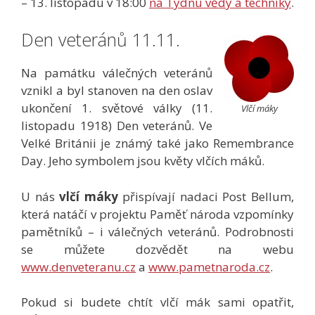
– 13. listopadu v 18:00
na Týdnu vědy a techniky
.
Den veteránů 11.11.
Na památku válečných veteránů
vznikl a byl stanoven na den oslav
ukončení 1. světové války (11.
Vlčí máky
listopadu 1918) Den veteránů. Ve
Velké Británii je známý také jako Remembrance
Day. Jeho symbolem jsou květy vlčích máků.
U nás
vlčí máky
přispívají nadaci Post Bellum,
která natáčí v projektu Paměť národa vzpomínky
pamětníků – i válečných veteránů. Podrobnosti
se můžete dozvědět na webu
www.denveteranu.cz
a
www.pametnaroda.cz
.
Pokud si budete chtít vlčí mák sami opatřit,