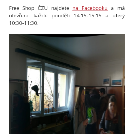
Free Shop ČZU najdete
na Facebooku
a má
otevřeno každé pondělí 14:15-15:15 a úterý
10:30-11:30.