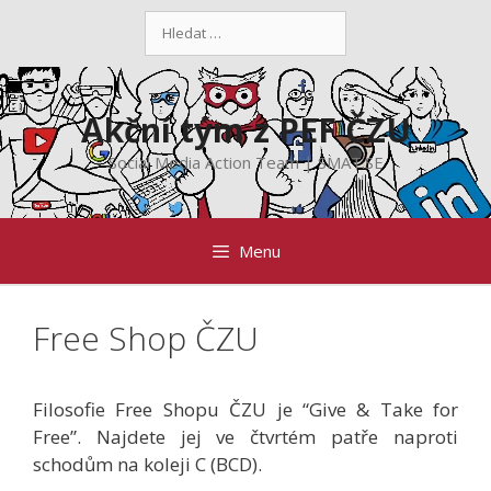
Přeskočit
Hledat:
na
obsah
Akční tým z PEF ČZU
Social Media Action Team | SMAT.SE
Menu
Free Shop ČZU
Filosofie Free Shopu ČZU je “Give & Take for
Free”. Najdete jej ve čtvrtém patře naproti
schodům na koleji C (BCD).