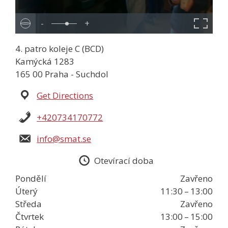
-
+
4. patro koleje C (BCD)
Kamýcká 1283
165 00 Praha - Suchdol
Get Directions
+420734170772
info@smat.se
Otevírací doba
Pondělí
Zavřeno
Úterý
11:30 – 13:00
Středa
Zavřeno
Čtvrtek
13:00 – 15:00