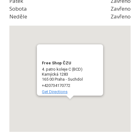
Pátek
Zavřeno
Sobota
Zavřeno
Neděle
Zavřeno
Free Shop ČZU
4. patro koleje C (BCD)
Kamýcká 1283
165 00 Praha - Suchdol
+420734170772
Get Directions