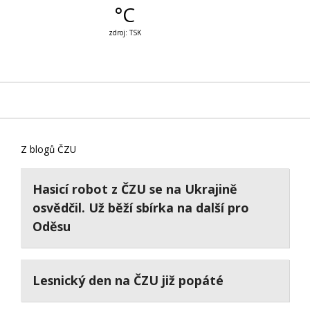
Z blogů ČZU
Hasicí robot z ČZU se na Ukrajině
osvědčil. Už běží sbírka na další pro
Oděsu
Lesnický den na ČZU již popáté